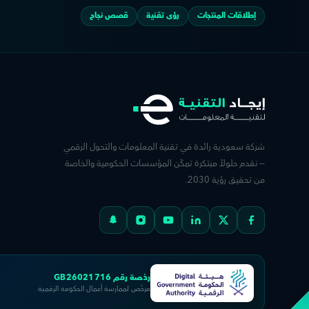
إطلاقات المنتجات
رؤى تقنية
قصص نجاح
شركة سعودية رائدة في تقنية المعلومات والتحول الرقمي
— نقدم حلولاً مبتكرة تمكّن المؤسسات الحكومية والخاصة
من تحقيق رؤية 2030.
رخصة رقم GB26021716
مرخّص لممارسة أعمال الحكومة الرقمية