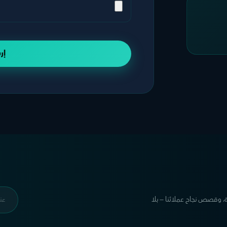
إر
ة، وقصص نجاح عملائنا — بلا