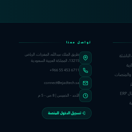
تواصل معنا
طريق الملك عبدالله، المغرزات، الرياض
 الناشئة
13215، المملكة العربية السعودية
رية
+966 55 453 6711
 والمنصات
connect@ejadtech.sa
ز
ERP
الأحد – الخميس | 8 ص – 5 م
ة
تسجيل الدخول للمنصة